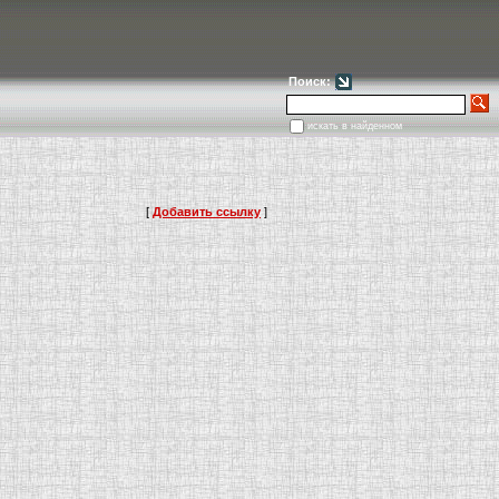
Поиск:
+7(925)411-01
искать в найденном
[
Добавить ссылку
]