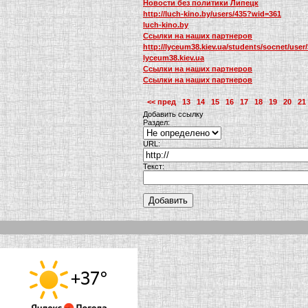
Новости без политики Липецк
http://luch-kino.by/users/435?wid=361
luch-kino.by
Ссылки на наших партнеров
http://lyceum38.kiev.ua/students/socnet/user
lyceum38.kiev.ua
Ссылки на наших партнеров
Ссылки на наших партнеров
<< пред
13
14
15
16
17
18
19
20
21
Добавить ссылку
Раздел:
URL:
Текст: