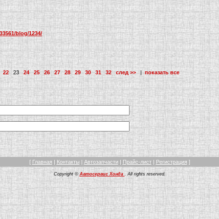
/33561/blog/1234/
22
23
24
25
26
27
28
29
30
31
32
след >>
|
показать все
[
Главная
|
Контакты
|
Автозапчасти
|
Прайс-лист
|
Регистрация
]
Copyright ©
Автосервис Хонда
. All rights reserved.