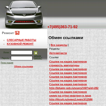
+7(495)363-71-92
Ремонт
Обмен ссылками
СЛЕСАРНЫЕ РАБОТЫ
КУЗОВНОЙ РЕМОНТ
[
Все разделы
]
Разделы
Логин:
Автозапчасти
забыли
Ссылки
Пароль:
пароль?
Ссылки на наших партнеров
Регистрация
стоимость макулатуры
Обмен ссылками
Ссылки на наших партнеров
Ссылки на наших партнеров
Ссылки на наших партнеров
Ссылки на наших партнеров
Ссылки на наших партнеров
http://lehaim-spb.ru/users/158?wid=282
Ссылки на наших партнеров
сниму на сутки квартиру в лиде
http://litcult.ru/news2.news3/12586
Ссылки на наших партнеров