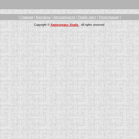
[
Главная
|
Контакты
|
Автозапчасти
|
Прайс-лист
|
Регистрация
]
Copyright ©
Автосервис Хонда
. All rights reserved.