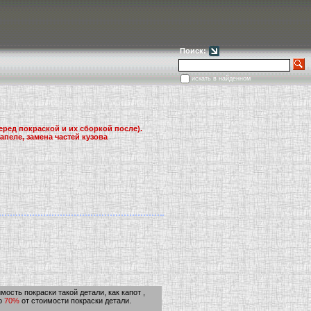
Поиск:
+7(925)411-01
искать в найденном
ред покраской и их сборкой после).
апеле, замена частей кузова
имость покраски такой детали, как капот ,
но
70%
от стоимости покраски детали.