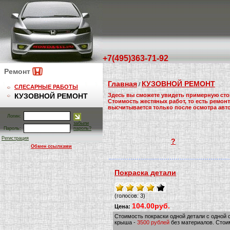
+7(495)363-71-92
Ремонт
Главная
КУЗОВНОЙ РЕМОНТ
/
СЛЕСАРНЫЕ РАБОТЫ
КУЗОВНОЙ РЕМОНТ
Здесь вы сможете увидеть примерную стои
Стоимость жестяных работ, то есть ремонт
высчитывается только после осмотра авт
Логин:
забыли
Пароль:
пароль?
Регистрация
?
Обмен ссылками
Покраска детали
(голосов: 3)
104.00руб.
Цена:
Стоимость покраски одной детали с одной 
крыша -
3500 рублей
без материалов. Стоим