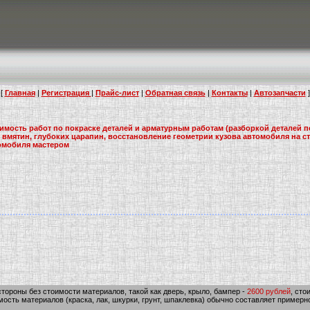
[
Главная
|
Регистрация
|
Прайс-лист
|
Обратная связь
|
Контакты
|
Автозапчасти
]
мость работ по покраске деталей и арматурным работам (разборкой деталей пе
 вмятин, глубоких царапин, восстановление геометрии кузова автомобиля на ст
омобиля мастером
стороны без стоимости материалов, такой как дверь, крыло, бампер -
2600 рублей
, сто
ость материалов (краска, лак, шкурки, грунт, шпаклевка) обычно составляет пример