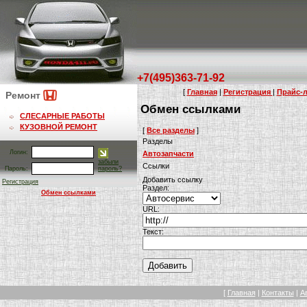
+7(495)363-71-92
[
Главная
|
Регистрация
|
Прайс-л
Ремонт
Обмен ссылками
СЛЕСАРНЫЕ РАБОТЫ
КУЗОВНОЙ РЕМОНТ
[
Все разделы
]
Разделы
Логин:
Автозапчасти
забыли
Ссылки
Пароль:
пароль?
Добавить ссылку
Регистрация
Раздел:
Обмен ссылками
URL:
Текст:
[
Главная
|
Контакты
|
А