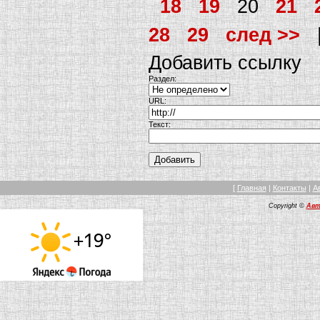
18
19
20
21
28
29
след >>
Добавить ссылку
Раздел:
URL:
Текст:
[
Главная
|
Контакты
|
А
Copyright ©
Авт