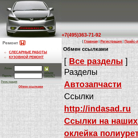
+7(495)363-71-92
[
Главная
|
Регистрация
|
Прайс-л
Ремонт
Обмен ссылками
СЛЕСАРНЫЕ РАБОТЫ
КУЗОВНОЙ РЕМОНТ
[
Все разделы
]
Логин:
Разделы
забыли
Пароль:
пароль?
Автозапчасти
Регистрация
Обмен ссылками
Ссылки
http://indasad.ru
Ссылки на наших
оклейка полиуре