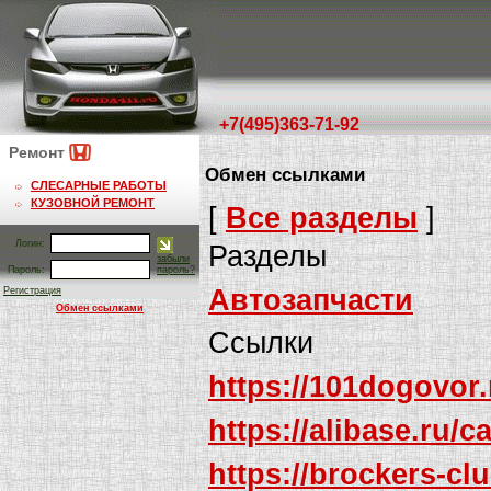
+7(495)363-71-92
Ремонт
Обмен ссылками
СЛЕСАРНЫЕ РАБОТЫ
КУЗОВНОЙ РЕМОНТ
[
Все разделы
]
Логин:
Разделы
забыли
Пароль:
пароль?
Автозапчасти
Регистрация
Обмен ссылками
Ссылки
https://101dogovo
https://alibase.ru/
https://brockers-cl