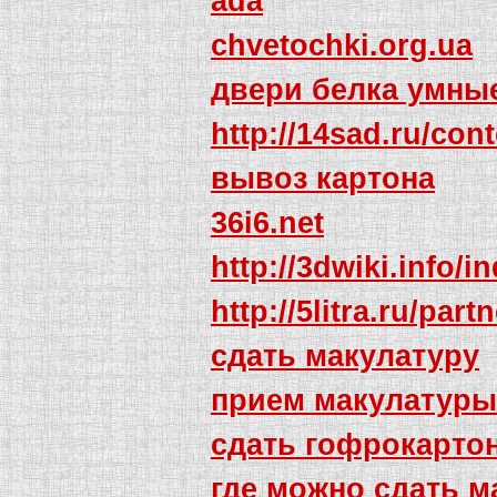
ada
chvetochki.org.ua
двери белка умны
http://14sad.ru/co
вывоз картона
36i6.net
http://3dwiki.inf
http://5litra.ru/par
сдать макулатуру
прием макулатуры
сдать гофрокарто
где можно сдать м