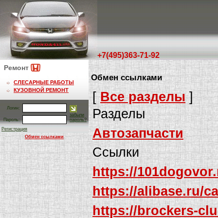
+7(495)363-71-92
Ремонт
Обмен ссылками
СЛЕСАРНЫЕ РАБОТЫ
КУЗОВНОЙ РЕМОНТ
[
Все разделы
]
Логин:
Разделы
забыли
Пароль:
пароль?
Автозапчасти
Регистрация
Обмен ссылками
Ссылки
https://101dogovo
https://alibase.ru/
https://brockers-cl