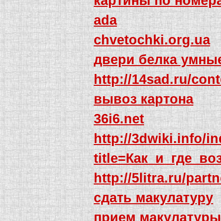
картины по номер
ada
chvetochki.org.ua
двери белка умны
http://14sad.ru/co
вывоз картона
36i6.net
http://3dwiki.info/
title=Как_и_где_
http://5litra.ru/par
сдать макулатуру
прием макулатуры