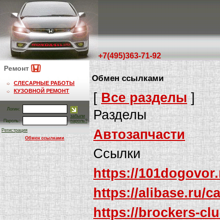
+7(495)363-71-92
Ремонт
Обмен ссылками
СЛЕСАРНЫЕ РАБОТЫ
КУЗОВНОЙ РЕМОНТ
[
Все разделы
]
Логин:
Разделы
забыли
Пароль:
пароль?
Автозапчасти
Регистрация
Обмен ссылками
Ссылки
https://101dogovo
https://alibase.ru/
https://brockers-cl