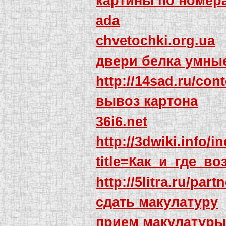
картины по номер
ada
chvetochki.org.ua
двери белка умны
http://14sad.ru/co
вывоз картона
36i6.net
http://3dwiki.info/
title=Как_и_где_
http://5litra.ru/par
сдать макулатуру
прием макулатуры