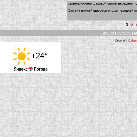
замена нижней шаровой опоры передней п
Замена нижней шаровой опоры передней п
1
2
[
Главная
|
Контакты
|
А
Copyright ©
Авт