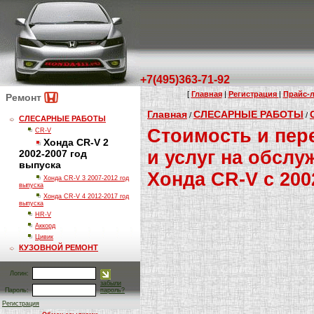
+7(495)363-71-92
[
Главная
|
Регистрация
|
Прайс-л
Ремонт
Главная
СЛЕСАРНЫЕ РАБОТЫ
/
/
СЛЕСАРНЫЕ РАБОТЫ
Стоимость и пер
CR-V
Хонда CR-V 2
и услуг на обсл
2002-2007 год
выпуска
Хонда CR-V с 200
Хонда CR-V 3 2007-2012 год
выпуска
Хонда CR-V 4 2012-2017 год
выпуска
HR-V
Аккорд
Цивик
КУЗОВНОЙ РЕМОНТ
Логин:
забыли
Пароль:
пароль?
Регистрация