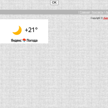
[
Главная
|
Контакты
|
А
Copyright ©
Авт