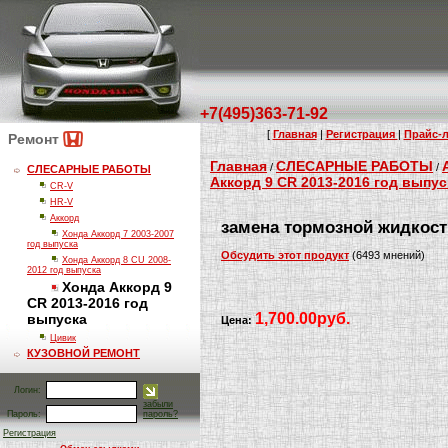
+7(495)363-71-92
[
Главная
|
Регистрация
|
Прайс-л
Ремонт
Главная
СЛЕСАРНЫЕ РАБОТЫ
/
/
СЛЕСАРНЫЕ РАБОТЫ
Аккорд 9 CR 2013-2016 год выпус
CR-V
HR-V
Аккорд
замена тормозной жидкост
Хонда Аккорд 7 2003-2007
год выпуска
Обсудить этот продукт
(6493 мнений)
Хонда Аккорд 8 CU 2008-
2012 год выпуска
Хонда Аккорд 9
CR 2013-2016 год
1,700.00руб.
выпуска
Цена:
Цивик
КУЗОВНОЙ РЕМОНТ
Логин:
забыли
Пароль:
пароль?
Регистрация