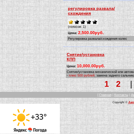
регулировка развала/
схождения
(голосов: 1)
2,500.00руб.
Цена:
Регулировка развала/схождения колес
Снятие/установка
КПП
10,000.00руб.
Цена:
Снятие/установка механической или автом
-
плюс 500 рублей
, замена заднего сальник
1
2
[
Главная
|
Контакты
|
А
Copyright ©
Авт