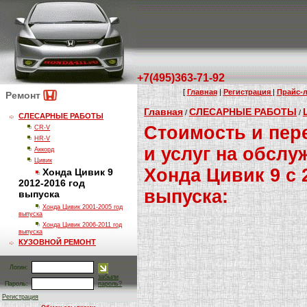
+7(495)363-71-92
[
Главная
|
Регистрация
|
Прайс-л
Ремонт
Главная
СЛЕСАРНЫЕ РАБОТЫ
/
/
СЛЕСАРНЫЕ РАБОТЫ
Стоимость и пер
CR-V
HR-V
и услуг на обсл
Аккорд
Цивик
Хонда Цивик 9 с 
Хонда Цивик 9
2012-2016 год
выпуска:
выпуска
Хонда Цивик 2001-2005 год
выпуска
Хонда Цивик 2006-2011 год
выпуска
КУЗОВНОЙ РЕМОНТ
Логин:
забыли
Пароль:
пароль?
Регистрация