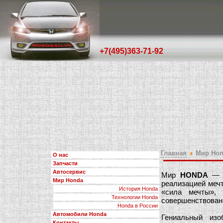
+7(495)363-71-92
Главная
Мир Hon
О нас
Запчасти
Автосервис
Мир
HONDA
— э
Мир Honda
реализацией меч
История Honda
«сила мечты»,
Технологии Honda
совершенствован
Honda в Росcии
Автомобили Honda
Гениальный изо
Контакты