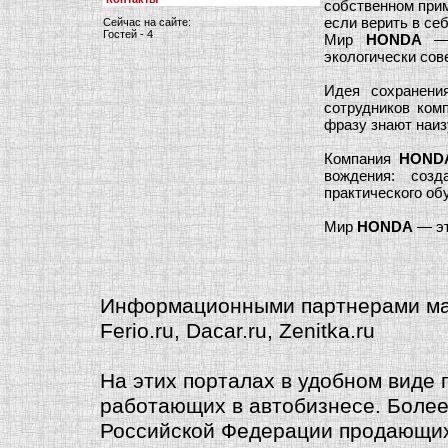
собственном прим
если верить в себ
Сейчас на сайте:
Гостей - 4
Мир
HONDA
— э
экологически со
Идея сохранен
сотрудников ком
фразу знают наи
Компания
HOND
вождения: соз
практического об
Мир
HONDA
— эт
Информационными партнерами маг
Ferio.ru, Dacar.ru, Zenitka.ru
На этих порталах в удобном виде
работающих в автобизнесе. Более
Российской Федерации продающих к